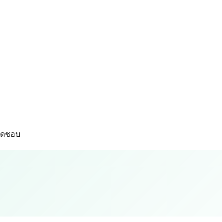
ผิดชอบ